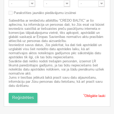
-
-
-
Parakstīties jaunāko piedāvājumu izsūtnei
Sabiedrība ar ierobežotu atbildību “CREDO BALTIC” ar šo
apliecina, ka informācija un personas dati, ko Jūs esat vai būsiet
iesniedzis saistībā ar tiešsaistes preču pasūtījumu interneta e-
komercijas tālpakalpojuma vietnē, tiks apkopoti, apstrādāti un
glabāti saskaņā ar Eiropas Savienības normatīvo aktu prasībām
attiecībā uz personas datu aizsardzību.
Iesniedzot savus datus, Jūs piekrītat, ka dati tiek apstrādāti un
uzglabāti visu šeit norādīto datu apstrādes laiku, kā arī
normatīvajos aktos noteiktajos gadījumos pēc sākotnējās datu
apstrādes tik ilgi, cik tas būtu nepieciešams.
Savāktie dati netiks nodoti trešajām personām, izņemot LR
likumā paredzētajos gadījums, ja tas būtu nepieciešams šeit
noteiktās datu apstrādes nolūkiem, vai ja šādu pienākumu uzliek
normatīvie akti.
Jums ir tiesības jebkurā laikā prasīt savu datu atjaunošanu,
informāciju par Jūsu personas datu lietošanu, kā arī prasīt savu
datu dzēšanu.
*
Obligātie lauki
Reģistrēties