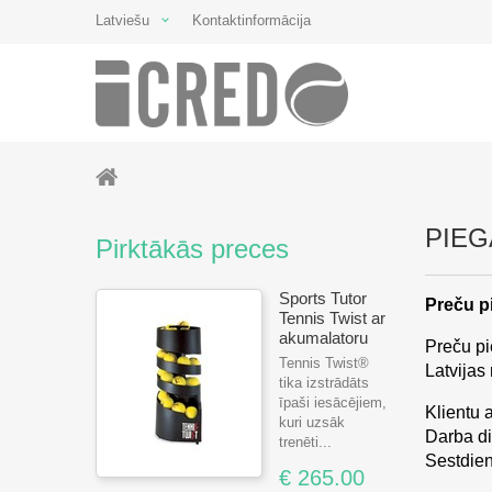
Latviešu
Kontaktinformācija
PIE
Pirktākās preces
Sports Tutor
Preču p
Tennis Twist ar
akumalatoru
Preču pi
Tennis Twist®
Latvijas
tika izstrādāts
īpaši iesācējiem,
Klientu 
kuri uzsāk
Darba di
trenēti...
Sestdien
€ 265.00