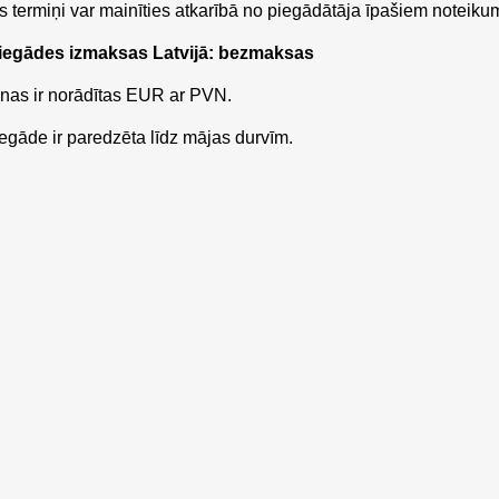
 termiņi var mainīties atkarībā no piegādātāja īpašiem noteiku
iegādes izmaksas Latvijā: bezmaksas
nas ir norādītas EUR ar PVN.
egāde ir paredzēta līdz mājas durvīm.