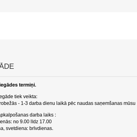
GĀDE
iegādes termiņi.
egāde tiek veikta:
 robežās - 1-3 darba dienu laikā pēc naudas saņemšanas mūsu 
apkalpošanas darba laiks :
enās: no 9.00 līdz 17.00
a, svetdiena: brīvdienas.