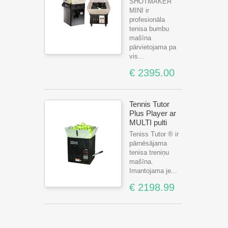
SHOTMAKER
MINI ir
profesionāla
tenisa bumbu
mašīna
pārvietojama pa
vis...
€ 2395.00
Tennis Tutor
Plus Player ar
MULTI pulti
Teniss Tutor ® ir
pārnēsājama
tenisa treniņu
mašīna.
Imantojama je...
€ 2198.99