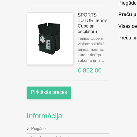
Piegādes
Preču p
SPORTS
TUTOR Tennis
Cube ar
Visas ce
oscilatoru
Preču pi
Teniss Cube ir
viskompaktākā
tenisa mašīna,
kura ir derīga
sākuma un s...
€ 862.00
Pirktākās preces
Informācija
Piegāde